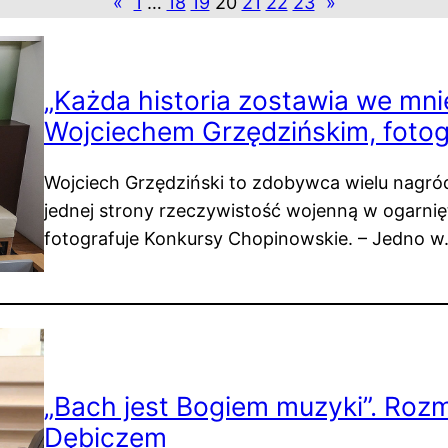
«
1
…
18
19
20
21
22
23
»
„Każda historia zostawia we mni
Wojciechem Grzędzińskim, foto
Wojciech Grzędziński to zdobywca wielu nagród
jednej strony rzeczywistość wojenną w ogarnięty
fotografuje Konkursy Chopinowskie. – Jedno 
„Bach jest Bogiem muzyki”. Ro
Dębiczem