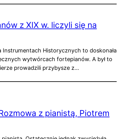
w z XIX w. liczyli się na
 Instrumentach Historycznych to doskonała
ecznych wytwórcach fortepianów. A był to
ierze prowadzili przybysze z…
Rozmowa z pianistą, Piotrem
 pianistą. Ostatecznie jednak zwyciężyła