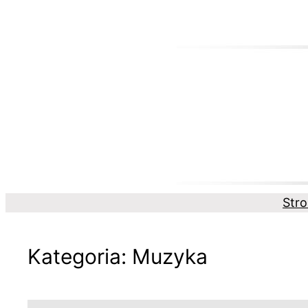
Przejdź
do
treści
Str
Kategoria:
Muzyka