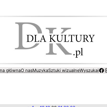
Fa
ona główna
O nas
Muzyka
Sztuki wizualne
Wyszukaj