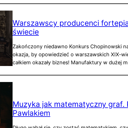
Warszawscy producenci fortepianó
świecie
Zakończony niedawno Konkurs Chopinowski na
okazja, by opowiedzieć o warszawskich XIX-wi
całkiem okazały biznes! Manufaktury w dużej m
Muzyka jak matematyczny graf. 
Pawlakiem
Długo wahał się, czy zostać matematykiem, czy