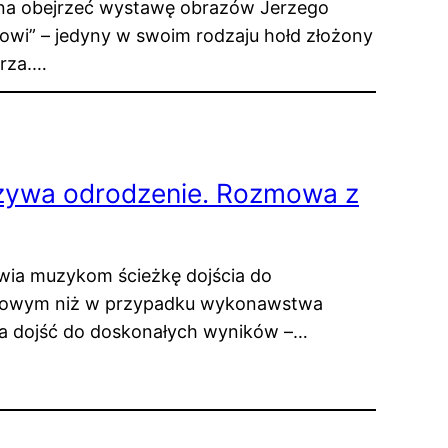
na obejrzeć wystawę obrazów Jerzego
wi” – jedyny w swoim rodzaju hołd złożony
arza.…
żywa odrodzenie. Rozmowa z
wia muzykom ścieżkę dojścia do
asowym niż w przypadku wykonawstwa
a dojść do doskonałych wyników –…