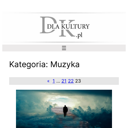
Przejdź
do
treści
Kategoria:
Muzyka
«
1
…
21
22
23